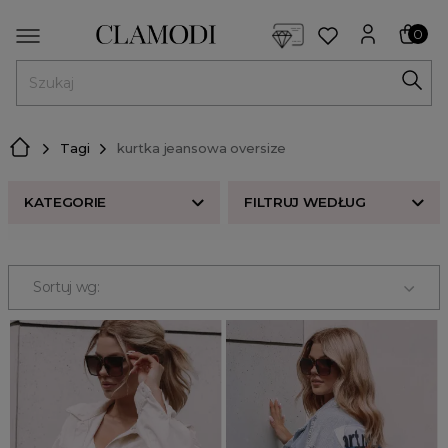
<script> dlApi = { cmd: [] }; </script> <script src="https://l
0
MENU
Tagi
kurtka jeansowa oversize
KATEGORIE
FILTRUJ WEDŁUG
Nowości w butiku Clamodi
Bestsellery
Sortuj wg:
Odzież damska
Buty damskie
Akcesoria
Premium
Strefa beauty