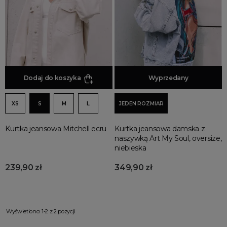
Promocja
Wyprzedaż
Summer sale
Bon podarunkowy
BACK TO SCHOOL
PREZENTY
Dodaj do koszyka
Dodaj do koszyka
Wyprzedany
ŚWIĘTA
XS
S
M
L
JEDEN ROZMIAR
PARTY
Wielka wyprzedaż
Kurtka jeansowa Mitchell ecru
Kurtka jeansowa damska z
Najnowsze produkty
naszywką Art My Soul, oversize,
niebieska
Polecane produkty
Spring sale
239,90 zł
349,90 zł
SUMMER
Złote produkty
Wiosenne Uroczystości
Wyświetlono: 1-2 z 2 pozycji
Letnie Uroczystości