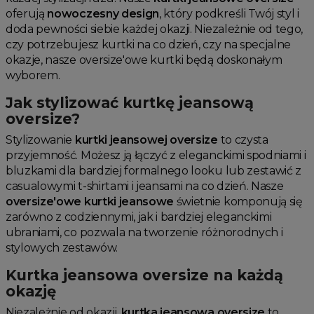
oferują
nowoczesny design
, który podkreśli Twój styl i
doda pewności siebie każdej okazji. Niezależnie od tego,
czy potrzebujesz kurtki na co dzień, czy na specjalne
okazje, nasze oversize'owe kurtki będą doskonałym
wyborem.
Jak stylizować kurtkę jeansową
oversize?
Stylizowanie
kurtki jeansowej oversize
to czysta
przyjemność. Możesz ją łączyć z eleganckimi spodniami i
bluzkami dla bardziej formalnego looku lub zestawić z
casualowymi t-shirtami i jeansami na co dzień. Nasze
oversize'owe kurtki jeansowe
świetnie komponują się
zarówno z codziennymi, jak i bardziej eleganckimi
ubraniami, co pozwala na tworzenie różnorodnych i
stylowych zestawów.
Kurtka jeansowa oversize na każdą
okazję
Niezależnie od okazji,
kurtka jeansowa oversize
to