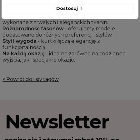
trwałości Twoich ulubionych kurtek.
Dostosuj
Wysoka jakość materiałów
- nasze kurtki są
wykonane z trwałych i eleganckich tkanin.
Różnorodność fasonów
- oferujemy modele
dopasowane do różnych preferencji i stylów.
Styl i wygoda
- kurtki łączą elegancję z
funkcjonalnością.
Na każdą okazję
- idealne zarówno na codzienne
wyjścia, jak i specjalne okazje.
< Powrót do listy tagów
Newsletter