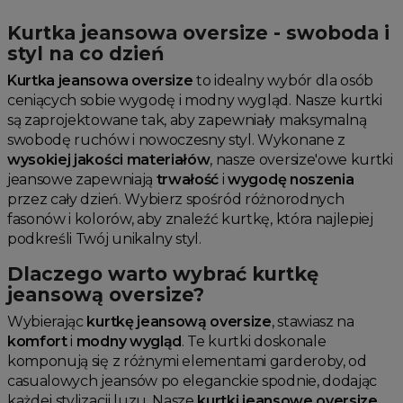
Jesienne Uroczystości
Kurtka jeansowa oversize - swoboda i
Zimowe Uroczystości
styl na co dzień
HOT SALE
Kurtka jeansowa oversize
to idealny wybór dla osób
ceniących sobie wygodę i modny wygląd. Nasze kurtki
Produkty Tygodnia
są zaprojektowane tak, aby zapewniały maksymalną
Różowy Październik
swobodę ruchów i nowoczesny styl. Wykonane z
Black Friday
wysokiej jakości materiałów
, nasze oversize'owe kurtki
Cyber Monday
jeansowe zapewniają
trwałość
i
wygodę noszenia
przez cały dzień. Wybierz spośród różnorodnych
Black Week
fasonów i kolorów, aby znaleźć kurtkę, która najlepiej
Wyprzedaż noworoczna
podkreśli Twój unikalny styl.
Dlaczego warto wybrać kurtkę
jeansową oversize?
Wybierając
kurtkę jeansową oversize
, stawiasz na
komfort
i
modny wygląd
. Te kurtki doskonale
komponują się z różnymi elementami garderoby, od
casualowych jeansów po eleganckie spodnie, dodając
każdej stylizacji luzu. Nasze
kurtki jeansowe oversize