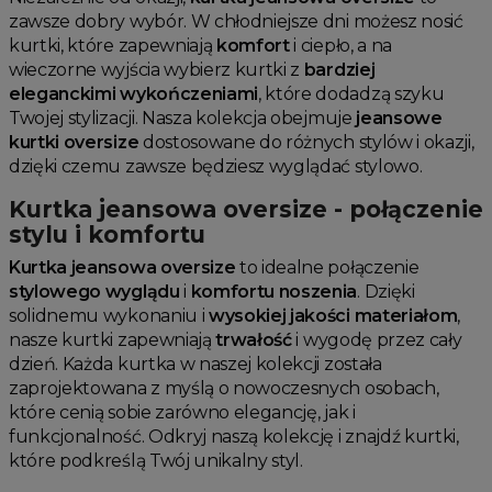
zawsze dobry wybór. W chłodniejsze dni możesz nosić
kurtki, które zapewniają
komfort
i ciepło, a na
wieczorne wyjścia wybierz kurtki z
bardziej
eleganckimi wykończeniami
, które dodadzą szyku
Twojej stylizacji. Nasza kolekcja obejmuje
jeansowe
kurtki oversize
dostosowane do różnych stylów i okazji,
dzięki czemu zawsze będziesz wyglądać stylowo.
Kurtka jeansowa oversize - połączenie
stylu i komfortu
Kurtka jeansowa oversize
to idealne połączenie
stylowego wyglądu
i
komfortu noszenia
. Dzięki
solidnemu wykonaniu i
wysokiej jakości materiałom
,
nasze kurtki zapewniają
trwałość
i wygodę przez cały
dzień. Każda kurtka w naszej kolekcji została
zaprojektowana z myślą o nowoczesnych osobach,
które cenią sobie zarówno elegancję, jak i
funkcjonalność. Odkryj naszą kolekcję i znajdź kurtki,
które podkreślą Twój unikalny styl.