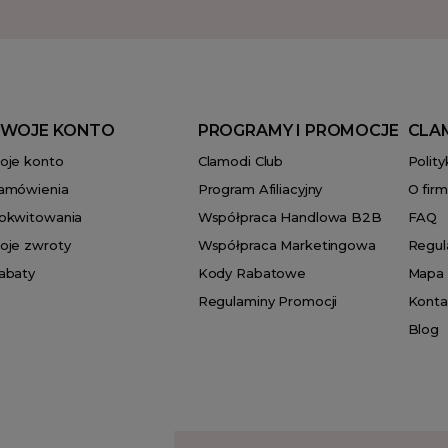
WOJE KONTO
PROGRAMY I PROMOCJE
CLA
oje konto
Clamodi Club
Polit
amówienia
Program Afiliacyjny
O firm
okwitowania
Współpraca Handlowa B2B
FAQ
oje zwroty
Współpraca Marketingowa
Regul
abaty
Kody Rabatowe
Mapa 
Regulaminy Promocji
Konta
Blog