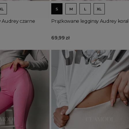
XL
S
M
L
XL
y Audrey czarne
Prążkowane legginsy Audrey kora
69,99 zł