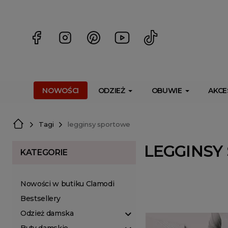
<script> dlApi = { cmd: [] }; </script> <script src="https://l
NOWOŚCI
ODZIEŻ
OBUWIE
AKCE
Tagi
legginsy sportowe
LEGGINSY
KATEGORIE
Nowości w butiku Clamodi
Bestsellery
Odzież damska