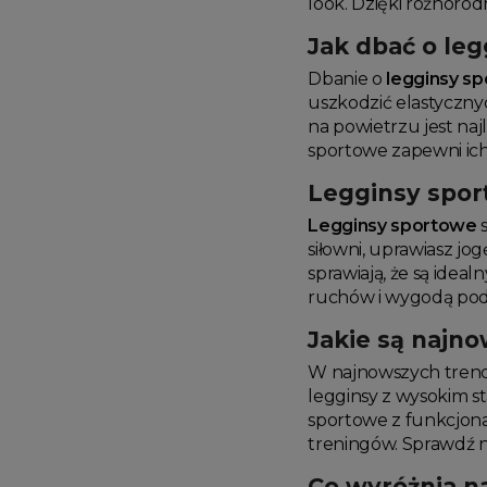
look. Dzięki różnoro
Jak dbać o le
Dbanie o
legginsy s
uszkodzić elastyczny
na powietrzu jest na
sportowe zapewni ich
Legginsy spor
Legginsy sportowe
s
siłowni, uprawiasz jo
sprawiają, że są ide
ruchów i wygodą pod
Jakie są najn
W najnowszych tre
legginsy z wysokim s
sportowe z funkcjona
treningów. Sprawdź na
Co wyróżnia n