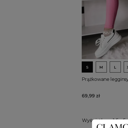
S
M
L
Prążkowane leggins
69,99 zł
Wyświetlono: 1-5 z 5 