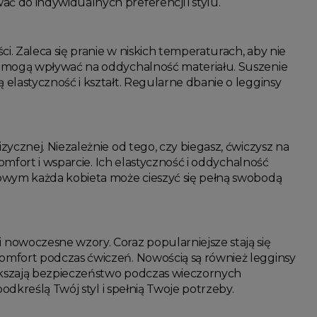
 do indywidualnych preferencji i stylu.
ci. Zaleca się pranie w niskich temperaturach, aby nie
e mogą wpływać na oddychalność materiału. Suszenie
elastyczność i kształt. Regularne dbanie o legginsy
zycznej. Niezależnie od tego, czy biegasz, ćwiczysz na
omfort i wsparcie. Ich elastyczność i oddychalność
towym każda kobieta może cieszyć się pełną swobodą
 nowoczesne wzory. Coraz popularniejsze stają się
omfort podczas ćwiczeń. Nowością są również legginsy
ększają bezpieczeństwo podczas wieczornych
odkreślą Twój styl i spełnią Twoje potrzeby.