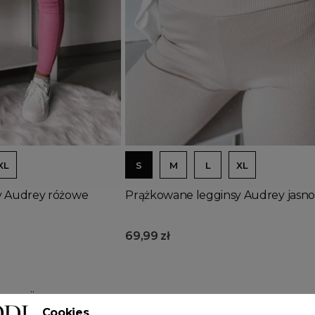
Dodaj do koszyka
XL
S
M
L
XL
y Audrey różowe
Prążkowane legginsy Audrey jas
69,99 zł
pozycji
Cookies