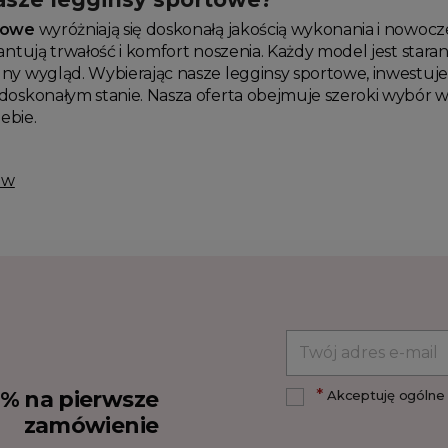
towe
wyróżniają się doskonałą jakością wykonania i nowo
rantują trwałość i komfort noszenia. Każdy model jest sta
y wygląd. Wybierając nasze legginsy sportowe, inwestujesz
doskonałym stanie. Nasza oferta obejmuje szeroki wybór w
iebie.
ów
*
10% na pierwsze
Akceptuję ogólne 
zamówienie