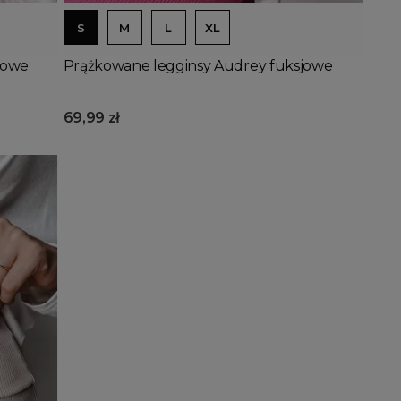
S
M
L
XL
lowe
Prążkowane legginsy Audrey fuksjowe
69,99 zł