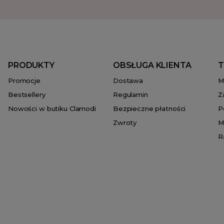
PRODUKTY
OBSŁUGA KLIENTA
T
Promocje
Dostawa
M
Bestsellery
Regulamin
Z
Nowości w butiku Clamodi
Bezpieczne płatności
P
Zwroty
M
R