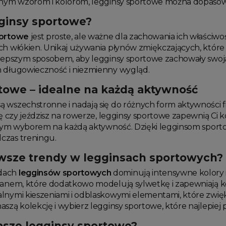
dnym wzorom i kolorom, legginsy sportowe można dopasować
gginsy sportowe?
portowe
jest proste, ale ważne dla zachowania ich właściwoś
ch włókien. Unikaj używania płynów zmiękczających, któr
jlepszym sposobem, aby legginsy sportowe zachowały swoją 
 długowieczność i niezmienny wygląd.
towe – idealne na każdą aktywność
ą wszechstronne i nadają się do różnych form aktywności fi
gę czy jeździsz na rowerze, legginsy sportowe zapewnią Ci k
alnym wyborem na każdą aktywność. Dzięki legginsom spor
czas treningu.
owsze trendy w legginsach sportowych?
ndach
legginsów sportowych
dominują intensywne kolory i
tanem, które dodatkowo modelują sylwetkę i zapewniają k
lnymi kieszeniami i odblaskowymi elementami, które zwi
szą kolekcję i wybierz legginsy sportowe, które najlepiej p
asze legginsy sportowe?