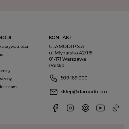
MODI
KONTAKT
CLAMODI P.S.A.
yka prywatności
ul. Młynarska 42/115
ie
01-171 Warszawa
Polska
aminy
509 169 000
strony
kt z nami
sklep@clamodi.com