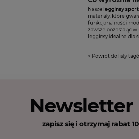
Nasze
legginsy spor
materiały, które gwa
funkcjonalność i modn
zawsze pozostając w 
legginsy idealne dla s
< Powrót do listy tag
Newsletter
zapisz się i otrzymaj rabat 