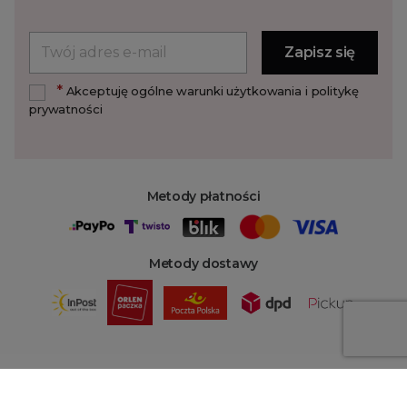
*
Akceptuję ogólne warunki użytkowania i politykę
prywatności
Metody płatności
Metody dostawy