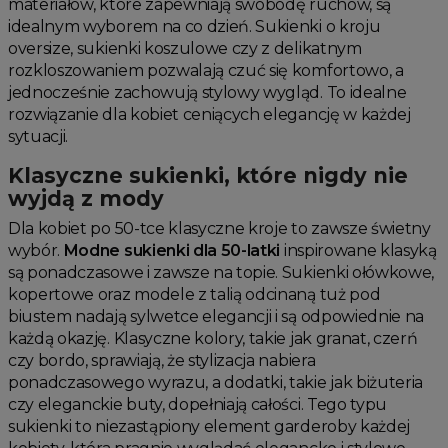
materiałów, które zapewniają swobodę ruchów, są
idealnym wyborem na co dzień. Sukienki o kroju
oversize, sukienki koszulowe czy z delikatnym
rozkloszowaniem pozwalają czuć się komfortowo, a
jednocześnie zachowują stylowy wygląd. To idealne
rozwiązanie dla kobiet ceniących elegancję w każdej
sytuacji.
Klasyczne sukienki, które nigdy nie
wyjdą z mody
Dla kobiet po 50-tce klasyczne kroje to zawsze świetny
wybór.
Modne sukienki dla 50-latki
inspirowane klasyką
są ponadczasowe i zawsze na topie. Sukienki ołówkowe,
kopertowe oraz modele z talią odcinaną tuż pod
biustem nadają sylwetce elegancji i są odpowiednie na
każdą okazję. Klasyczne kolory, takie jak granat, czerń
czy bordo, sprawiają, że stylizacja nabiera
ponadczasowego wyrazu, a dodatki, takie jak biżuteria
czy eleganckie buty, dopełniają całości. Tego typu
sukienki to niezastąpiony element garderoby każdej