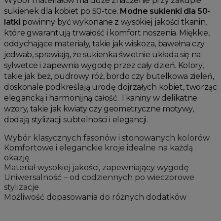
Wybór materiałów ma duże znaczenie przy zakupie
sukienek dla kobiet po 50-tce.
Modne sukienki dla 50-
latki
powinny być wykonane z wysokiej jakości tkanin,
które gwarantują trwałość i komfort noszenia. Miękkie,
oddychające materiały, takie jak wiskoza, bawełna czy
jedwab, sprawiają, że sukienka świetnie układa się na
sylwetce i zapewnia wygodę przez cały dzień. Kolory,
takie jak beż, pudrowy róż, bordo czy butelkowa zieleń,
doskonale podkreślają urodę dojrzałych kobiet, tworząc
elegancką i harmonijną całość. Tkaniny w delikatne
wzory, takie jak kwiaty czy geometryczne motywy,
dodają stylizacji subtelności i elegancji.
Wybór klasycznych fasonów i stonowanych kolorów
Komfortowe i eleganckie kroje idealne na każdą
okazję
Materiał wysokiej jakości, zapewniający wygodę
Uniwersalność – od codziennych po wieczorowe
stylizacje
Możliwość dopasowania do różnych dodatków