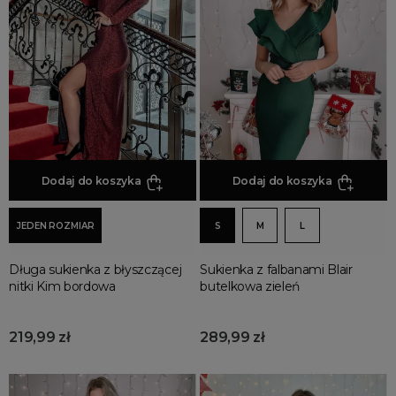
Jesienne Uroczystości
Zimowe Uroczystości
HOT SALE
Produkty Tygodnia
Różowy Październik
Black Friday
Cyber Monday
Dodaj do koszyka
Dodaj do koszyka
Black Week
Wyprzedaż noworoczna
JEDEN ROZMIAR
S
M
L
Długa sukienka z błyszczącej
Sukienka z falbanami Blair
nitki Kim bordowa
butelkowa zieleń
219,99 zł
289,99 zł