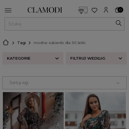
<script> dlApi = { cmd: [] }; </script> <script src="https://l
0
MENU
Tagi
modne sukienki dla 50 latki
KATEGORIE
FILTRUJ WEDŁUG
Nowości w butiku Clamodi
Bestsellery
Sortuj wg:
Odzież damska
Buty damskie
Akcesoria
Premium
Strefa beauty