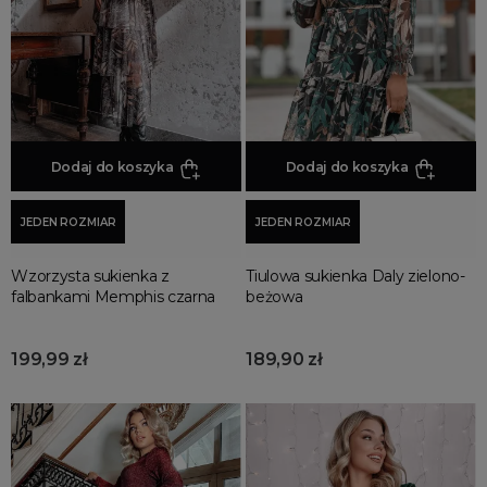
Promocja
Wyprzedaż
Summer sale
Bon podarunkowy
BACK TO SCHOOL
PREZENTY
Dodaj do koszyka
Dodaj do koszyka
ŚWIĘTA
JEDEN ROZMIAR
JEDEN ROZMIAR
PARTY
Wielka wyprzedaż
Wzorzysta sukienka z
Tiulowa sukienka Daly zielono-
Najnowsze produkty
falbankami Memphis czarna
beżowa
Polecane produkty
Spring sale
199,99 zł
189,90 zł
SUMMER
Złote produkty
Wiosenne Uroczystości
Letnie Uroczystości