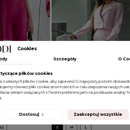
Cookies
ody
Szczegóły
O Co
tyczące plików cookies
ta z własnych plików cookie, aby zapewnić Ci najwyższy poziom doświadc
tujemy również pliki cookie stron trzecich w celu ulepszenia naszych usłu
tlania reklam związanych z Twoimi preferencjami na podstawie analizy
i.
Dodaj do koszyka
Dostosuj
Zaakceptuj wszystkie
42
S
M
L