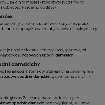
roby. Dzięki nim możesz łatwo stworzyć zarówno
 kobiecości każdemu outfitowi.
sonów
sonów. Znajdziesz u nas zarówno klasyczne, proste
 starannie zaprojektowane, aby zapewnić maksymalny
z je nosić z eleganckimi szpilkami, sportowymi
 wyjątkowość
różowych spodni damskich
.
podni damskich?
okiej jakości materiałów. Stawiamy na bawełnę, len
de
różowe spodnie damskie
są stworzone z myślą o
ez długi czas. Zalecamy pranie w delikatnych
óżowe spodnie damskie
będą wyglądały jak nowe