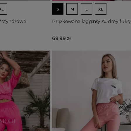
XL
S
M
L
XL
isity różowe
Prążkowane legginsy Audrey fuks
69,99 zł