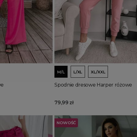
Dodaj do koszyka
M/L
L/XL
XL/XXL
we
Spodnie dresowe Harper różowe
79,99 zł
NOWOŚĆ