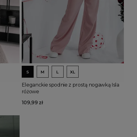
Dodaj do koszyka
S
M
L
XL
Eleganckie spodnie z prostą nogawką Isla
różowe
109,99 zł