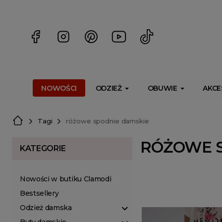
<script> dlApi = { cmd: [] }; </script> <script src="https://l
NOWOŚCI
ODZIEŻ
OBUWIE
AKCE
Tagi
różowe spodnie damskie
RÓŻOWE S
KATEGORIE
Nowości w butiku Clamodi
Bestsellery
Odzież damska