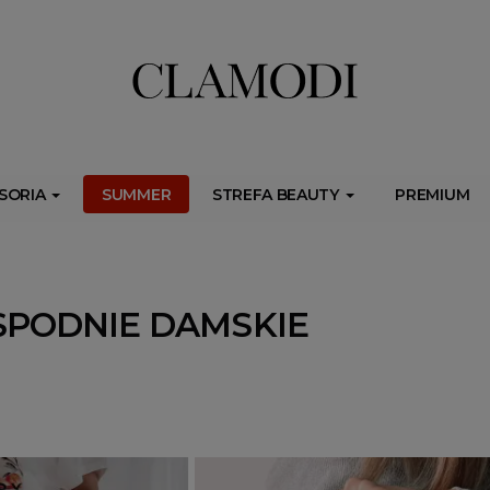
ib.onet.pl/s.csr/build/dlApi/minit.boot.min.js" async></script>
SORIA
SUMMER
STREFA BEAUTY
PREMIUM
PODNIE DAMSKIE