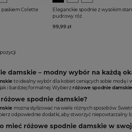
 paskiem Colette
Eleganckie spodnie z wysokim stan
pudrowy róż
99,99 zł
pozycji
e damskie – modny wybór na każdą ok
mskie
to idealny wybór dla kobiet ceniących sobie modę i wy
ak i bardziej formalnej. Wybierz
różowe spodnie damski
ć różowe spodnie damskie?
mskie
można stylizować na wiele różnych sposobów. Świetni
ierz odpowiednie dodatki, aby stworzyć niepowtarzalny l
o mieć różowe spodnie damskie w swoje