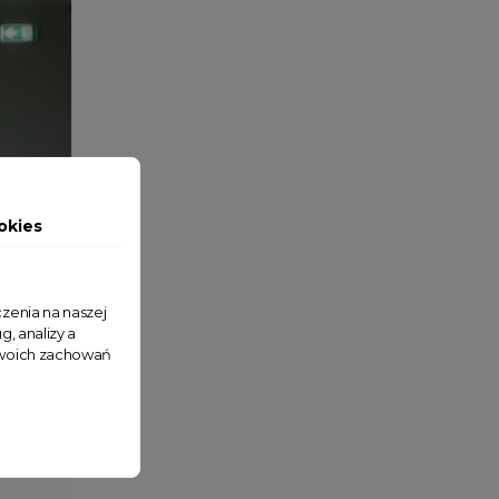
okies
zenia na naszej
g, analizy a
 Twoich zachowań
Dodaj do koszyka