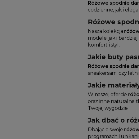
Różowe spodnie da
codzienne, jak i elega
Różowe spodni
Nasza kolekcja
różow
modele, jak i bardzie
komfort i styl.
Jakie buty pa
Różowe spodnie da
sneakersami czy letn
Jakie materia
W naszej ofercie
róż
oraz inne naturalne t
Twojej wygodzie.
Jak dbać o ró
Dbając o swoje
różow
programach i unikani