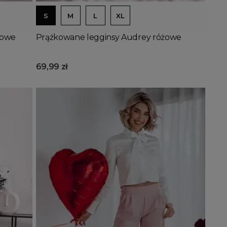
S
M
L
XL
jowe
Prążkowane legginsy Audrey różowe
69,99 zł