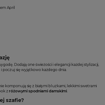
em April
azję
godę. Dodają one świeżości i elegancji każdej stylizacji,
e
i poczuj się wyjątkowo każdego dnia.
e komponują się z białymi bluzkami, lekkimi swetrami
ook z
różowymi spodniami damskimi
.
j szafie?