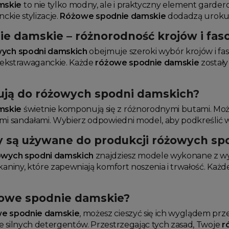
mskie
to nie tylko modny, ale i praktyczny element garde
nckie stylizacje.
Różowe spodnie damskie
dodadzą uroku i
e damskie – różnorodność krojów i fa
ych spodni damskich
obejmuje szeroki wybór krojów i fa
j ekstrawaganckie. Każde
różowe spodnie damskie
zostały
sują do różowych spodni damskich?
mskie
świetnie komponują się z różnorodnymi butami. Możes
imi sandałami. Wybierz odpowiedni model, aby podkreślić
ły są używane do produkcji różowych s
owych spodni damskich
znajdziesz modele wykonane z wys
kaniny, które zapewniają komfort noszenia i trwałość. Każ
żowe spodnie damskie?
e spodnie damskie
, możesz cieszyć się ich wyglądem prz
e silnych detergentów. Przestrzegając tych zasad, Twoje
r