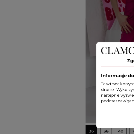
Zg
Informacje do
Ta witryna korzys
stronie . Wykorzys
nastepnie wyświe
podczas nawigacj
36
38
40