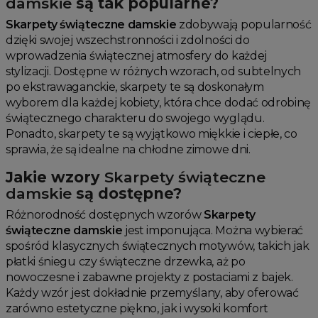
damskie
są tak popularne?
Skarpety świąteczne damskie
zdobywają popularność
dzięki swojej wszechstronności i zdolności do
wprowadzenia świątecznej atmosfery do każdej
stylizacji. Dostępne w różnych wzorach, od subtelnych
po ekstrawaganckie, skarpety te są doskonałym
wyborem dla każdej kobiety, która chce dodać odrobinę
świątecznego charakteru do swojego wyglądu.
Ponadto, skarpety te są wyjątkowo miękkie i ciepłe, co
sprawia, że są idealne na chłodne zimowe dni.
Jakie wzory
Skarpety świąteczne
damskie
są dostępne?
Różnorodność dostępnych wzorów
Skarpety
świąteczne damskie
jest imponująca. Można wybierać
spośród klasycznych świątecznych motywów, takich jak
płatki śniegu czy świąteczne drzewka, aż po
nowoczesne i zabawne projekty z postaciami z bajek.
Każdy wzór jest dokładnie przemyślany, aby oferować
zarówno estetyczne piękno, jak i wysoki komfort