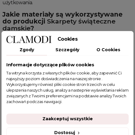
użytkowania.
Jakie materiały są wykorzystywane
do produkcji
Skarpety świąteczne
damskie
?
Materiały użyte do produkcji
Skarpety świąteczne
Cookies
damskie
są starannie wybierane, aby zapewnić
Zgody
Szczegóły
O Cookies
najlepszy komfort i trwałość. Używane są głównie
naturalne włókna takie jak bawełna i wełna, które
zapewniają doskonałą oddychalność i izolację termiczną,
Informacje dotyczące plików cookies
a także mieszanki syntetyczne, które dodają
Ta witryna korzysta z własnych plików cookie, aby zapewnić Ci
elastyczności i trwałości skarpetkom.
najwyższy poziom doświadczenia na naszej stronie .
Wykorzystujemy również pliki cookie stron trzecich w celu
Czy
Skarpety świąteczne damskie
to
ulepszenia naszych usług, analizy a nastepnie wyświetlania reklam
dobry pomysł na prezent?
związanych z Twoimi preferencjami na podstawie analizy Twoich
zachowań podczas nawigacji.
Skarpety świąteczne damskie
są doskonałym
pomysłem na prezent, dzięki ich uniwersalności i
szerokiej gamie wzorów i kolorów. Mogą być
Zaakceptuj wszystkie
fantastycznym i praktycznym upominkiem, który z
pewnością zostanie doceniony przez każdą
Dostosuj