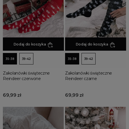
Promocja
Wyprzedaż
Summer sale
Bon podarunkowy
BACK TO SCHOOL
PREZENTY
Dodaj do koszyka
Dodaj do koszyka
ŚWIĘTA
35-38
39-42
35-38
39-42
PARTY
Wielka wyprzedaż
Zakolanówki świąteczne
Zakolanówki świąteczne
Najnowsze produkty
Reindeer czerwone
Reindeer czarne
Polecane produkty
Spring sale
69,99 zł
69,99 zł
SUMMER
Złote produkty
Wiosenne Uroczystości
Letnie Uroczystości