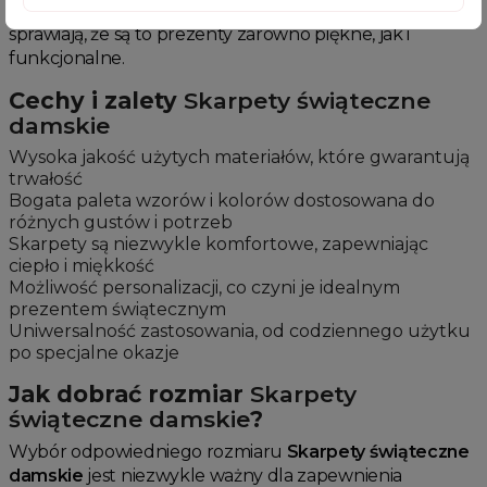
odbiorczynię. Ich wysoka jakość i przemyślany design
sprawiają, że są to prezenty zarówno piękne, jak i
funkcjonalne.
Cechy i zalety
Skarpety świąteczne
damskie
Wysoka jakość użytych materiałów, które gwarantują
trwałość
Bogata paleta wzorów i kolorów dostosowana do
różnych gustów i potrzeb
Skarpety są niezwykle komfortowe, zapewniając
ciepło i miękkość
Możliwość personalizacji, co czyni je idealnym
prezentem świątecznym
Uniwersalność zastosowania, od codziennego użytku
po specjalne okazje
Jak dobrać rozmiar
Skarpety
świąteczne damskie
?
Wybór odpowiedniego rozmiaru
Skarpety świąteczne
damskie
jest niezwykle ważny dla zapewnienia