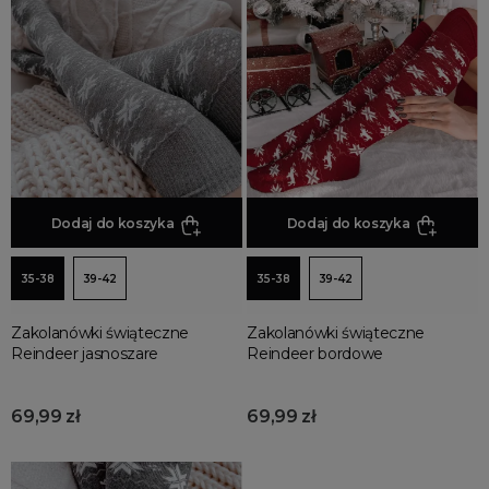
Jesienne Uroczystości
Zimowe Uroczystości
HOT SALE
Produkty Tygodnia
Różowy Październik
Black Friday
Cyber Monday
Dodaj do koszyka
Dodaj do koszyka
Black Week
Wyprzedaż noworoczna
35-38
39-42
35-38
39-42
Zakolanówki świąteczne
Zakolanówki świąteczne
Reindeer jasnoszare
Reindeer bordowe
69,99 zł
69,99 zł