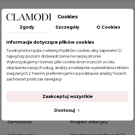
Cookies
Zgody
Szczegóły
O Cookies
PRODUKTY
OBSŁUGA KLIENTA
Promocje
Dostawa
Informacje dotyczące plików cookies
Ta witryna korzysta z własnych plików cookie, aby zapewnić Ci
Bestsellery
Regulamin
najwyższy poziom doświadczenia na naszej stronie .
Wykorzystujemy również pliki cookie stron trzecich w celu
Nowości w butiku Clamodi
Bezpieczne płatności
ulepszenia naszych usług, analizy a nastepnie wyświetlania reklam
związanych z Twoimi preferencjami na podstawie analizy Twoich
zachowań podczas nawigacji.
Zwroty
Zaakceptuj wszystkie
TWOJE KONTO
PROGRAMY I PROMOCJE
Moje konto
Clamodi Club
Dostosuj
Zamówienia
Program Afiliacyjny
Pokwitowania
Współpraca Handlowa B2B