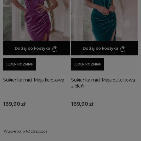
Promocja
Wyprzedaż
Summer sale
Bon podarunkowy
BACK TO SCHOOL
PREZENTY
Dodaj do koszyka
Dodaj do koszyka
ŚWIĘTA
JEDEN ROZMIAR
JEDEN ROZMIAR
PARTY
Wielka wyprzedaż
Sukienka midi Maja fioletowa
Sukienka midi Maja butelkowa
Najnowsze produkty
zieleń
Polecane produkty
Spring sale
169,90 zł
169,90 zł
SUMMER
Złote produkty
Wiosenne Uroczystości
Wyświetlono: 1-2 z 2 pozycji
Letnie Uroczystości