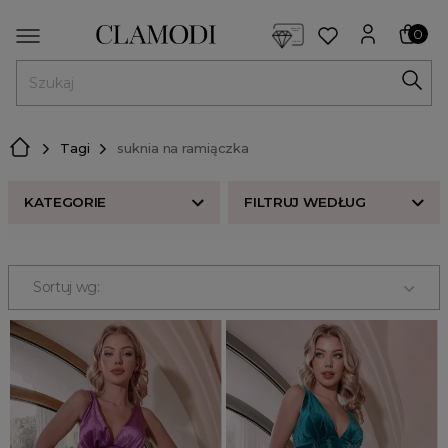
<script> dlApi = { cmd: [] }; </script> <script src="https://l
0
MENU
Tagi
suknia na ramiączka
KATEGORIE
FILTRUJ WEDŁUG
Nowości w butiku Clamodi
Bestsellery
Sortuj wg:
Odzież damska
Buty damskie
Akcesoria
Premium
Strefa beauty