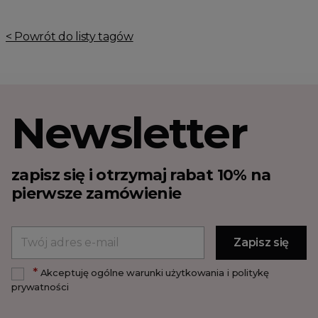
Jesienne Uroczystości
< Powrót do listy tagów
Zimowe Uroczystości
HOT SALE
Produkty Tygodnia
Różowy Październik
Newsletter
Black Friday
Cyber Monday
Black Week
zapisz się i otrzymaj rabat 10% na
Wyprzedaż noworoczna
pierwsze zamówienie
*
Akceptuję ogólne warunki użytkowania i politykę
prywatności