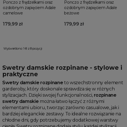
Ponczo z frędzelkami oraz
Ponczo z frędzelkami oraz
ozdobnym zapięciem Adale
ozdobnym zapięciem Adale
camelowe
beżowe
179,99 zł
179,99 zł
Wyświetlono: 1-8 z 8 pozycji
Swetry damskie rozpinane - stylowe i
praktyczne
Swetry damskie rozpinane
to wszechstronny element
garderoby, który doskonale sprawdza się w różnych
stylizacjach. Dzięki swojej funkcjonalności,
rozpinane
swetry damskie
można łatwo łączyć z różnymi
elementami ubioru, tworząc zarówno casualowe, jak i
bardziej eleganckie zestawy. To idealne rozwiązanie na
chłodne dni, gdy potrzebujemy dodatkowej warstwy
ciepła. Swetry rozpinane dodają stylu każdej stylizacji,