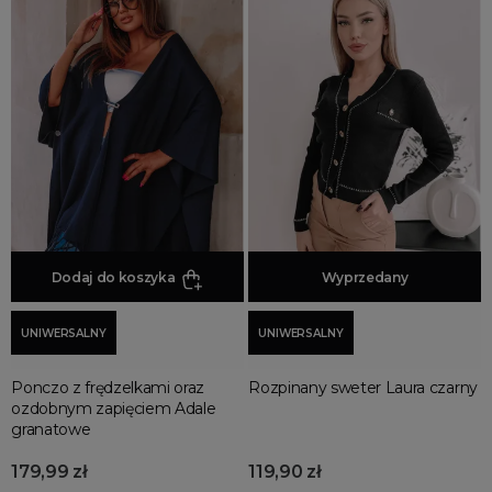
Jesienne Uroczystości
Zimowe Uroczystości
HOT SALE
Produkty Tygodnia
Różowy Październik
Black Friday
Cyber Monday
Black Week
Dodaj do koszyka
Dodaj do koszyka
Wyprzedany
Wyprzedaż noworoczna
UNIWERSALNY
UNIWERSALNY
Ponczo z frędzelkami oraz
Rozpinany sweter Laura czarny
ozdobnym zapięciem Adale
granatowe
179,99 zł
119,90 zł