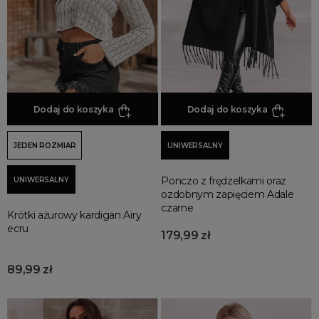
Promocja
Wyprzedaż
Summer sale
Bon podarunkowy
BACK TO SCHOOL
PREZENTY
Dodaj do koszyka
Dodaj do koszyka
ŚWIĘTA
JEDEN ROZMIAR
UNIWERSALNY
PARTY
Wielka wyprzedaż
Ponczo z frędzelkami oraz
UNIWERSALNY
Najnowsze produkty
ozdobnym zapięciem Adale
czarne
Polecane produkty
Krótki ażurowy kardigan Airy
ecru
Spring sale
179,99 zł
SUMMER
89,99 zł
Złote produkty
Wiosenne Uroczystości
Letnie Uroczystości