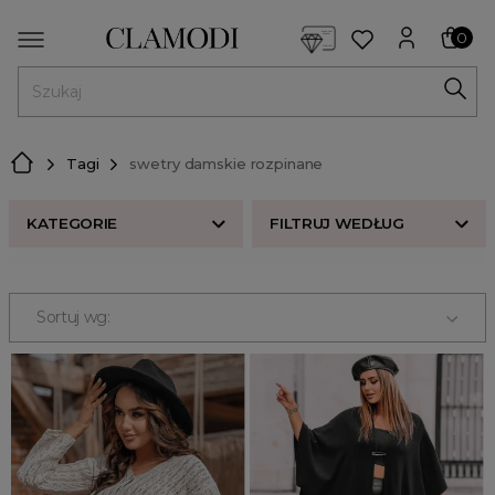
<script> dlApi = { cmd: [] }; </script> <script src="https://l
0
MENU
Tagi
swetry damskie rozpinane
KATEGORIE
FILTRUJ WEDŁUG
Nowości w butiku Clamodi
Bestsellery
Sortuj wg:
Odzież damska
Buty damskie
Akcesoria
Premium
Strefa beauty