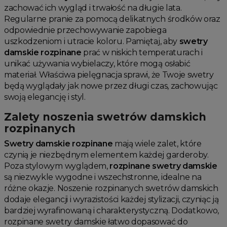
zachować ich wygląd i trwałość na długie lata.
Regularne pranie za pomocą delikatnych środków oraz
odpowiednie przechowywanie zapobiega
uszkodzeniom i utracie koloru. Pamiętaj, aby
swetry
damskie rozpinane
prać w niskich temperaturach i
unikać używania wybielaczy, które mogą osłabić
materiał. Właściwa pielęgnacja sprawi, że Twoje swetry
będą wyglądały jak nowe przez długi czas, zachowując
swoją elegancję i styl.
Zalety noszenia swetrów damskich
rozpinanych
Swetry damskie rozpinane
mają wiele zalet, które
czynią je niezbędnym elementem każdej garderoby.
Poza stylowym wyglądem,
rozpinane swetry damskie
są niezwykle wygodne i wszechstronne, idealne na
różne okazje. Noszenie rozpinanych swetrów damskich
dodaje elegancji i wyrazistości każdej stylizacji, czyniąc ją
bardziej wyrafinowaną i charakterystyczną. Dodatkowo,
rozpinane swetry damskie łatwo dopasować do