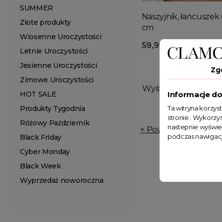
SUMMER
Naszyjnik, łańcuszek
Złote produkty
cm
Wiosenne Uroczystości
59,99 zł
Letnie Uroczystości
Jesienne Uroczystości
Zg
Zimowe Uroczystości
Wyświetlono: 1-1 z 1 p
Informacje do
HOT SALE
Ta witryna korzys
Produkty Tygodnia
stronie . Wykorzys
Różowy Październik
nastepnie wyświe
< Powrót do listy tag
podczas nawigacj
Black Friday
Cyber Monday
Black Week
Wyprzedaż noworoczna