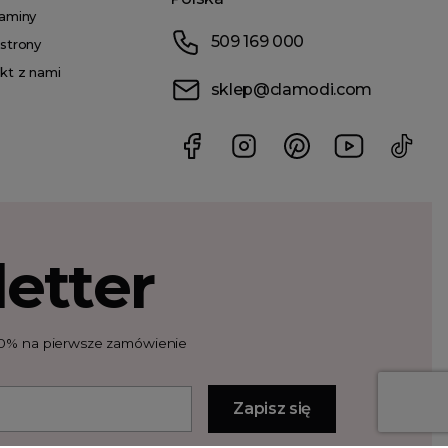
aminy
509 169 000
strony
kt z nami
sklep@clamodi.com
etter
t 10% na pierwsze zamówienie