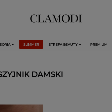
ib.onet.pl/s.csr/build/dlApi/minit.boot.min.js" async></script>
SORIA
SUMMER
STREFA BEAUTY
PREMIUM
SZYJNIK DAMSKI