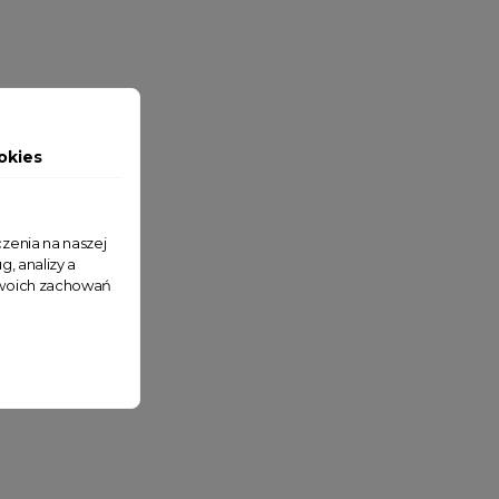
okies
zenia na naszej
g, analizy a
 Twoich zachowań