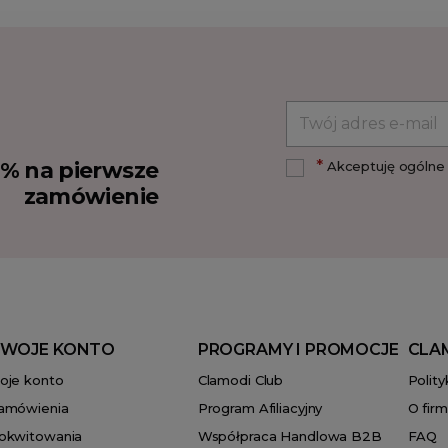
*
10% na pierwsze
Akceptuję ogólne 
zamówienie
WOJE KONTO
PROGRAMY I PROMOCJE
CLA
oje konto
Clamodi Club
Polit
amówienia
Program Afiliacyjny
O firm
okwitowania
Współpraca Handlowa B2B
FAQ