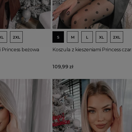
Dodaj do koszyka
XL
2XL
S
M
L
XL
2XL
i Princess beżowa
Koszula z kieszeniami Princess cza
109,99 zł