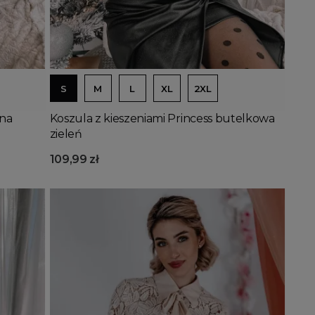
Dodaj do koszyka
S
M
L
XL
2XL
rna
Koszula z kieszeniami Princess butelkowa
zieleń
109,99 zł