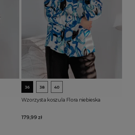
Dodaj do koszyka
36
38
40
Wzorzysta koszula Flora niebieska
179,99 zł