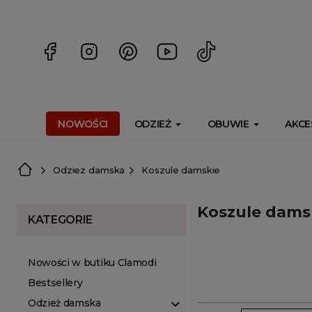
<script> dlApi = { cmd: [] }; </script> <script src="https://l
NOWOŚCI
ODZIEŻ
OBUWIE
AKCE
Odziez damska
Koszule damskie
Koszule dams
KATEGORIE
Nowości w butiku Clamodi
Bestsellery
Odzież damska