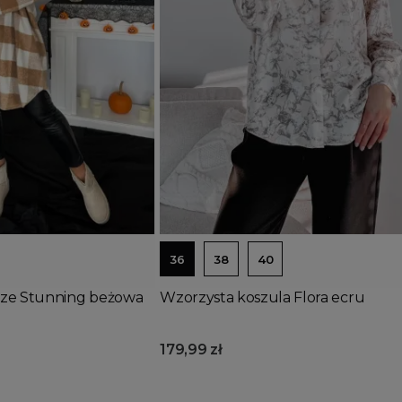
Dodaj do koszyka
36
38
40
size Stunning beżowa
Wzorzysta koszula Flora ecru
179,99 zł