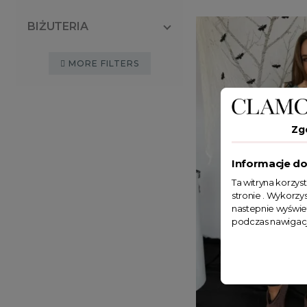
BIŻUTERIA
MORE FILTERS
Zg
Informacje do
Ta witryna korzys
stronie . Wykorzys
nastepnie wyświe
podczas nawigacj