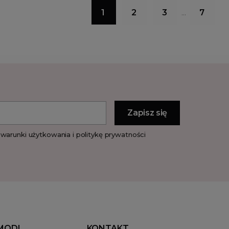
1
2
3
7
…
warunki użytkowania i politykę prywatności
MODI
KONTAKT