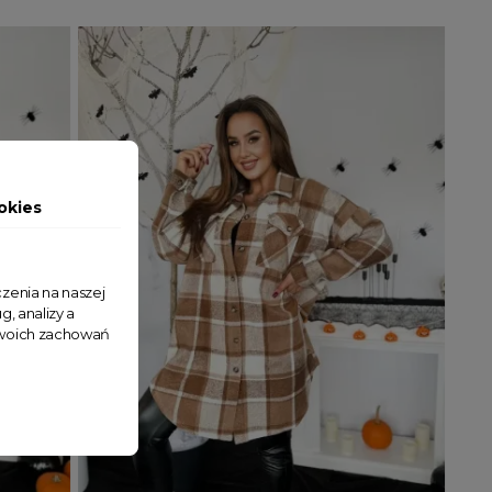
okies
zenia na naszej
g, analizy a
 Twoich zachowań