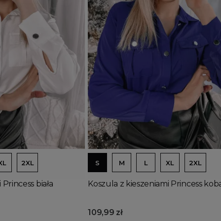
Dodaj do koszyka
XL
2XL
S
M
L
XL
2XL
 Princess biała
Koszula z kieszeniami Princess kob
109,99 zł