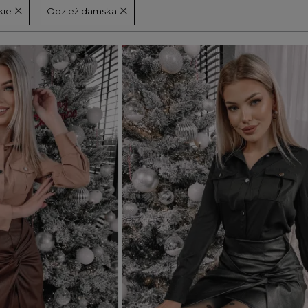
kie
Odzież damska