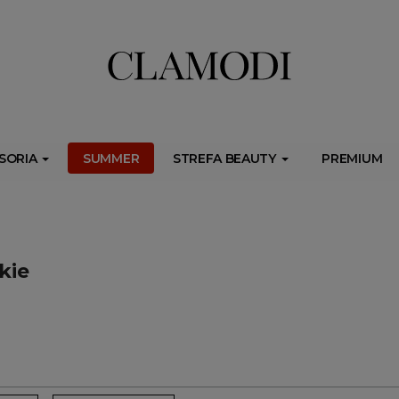
ib.onet.pl/s.csr/build/dlApi/minit.boot.min.js" async></script>
SORIA
SUMMER
STREFA BEAUTY
PREMIUM
kie