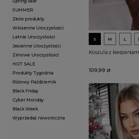
Spring sale
SUMMER
Złote produkty
Wiosenne Uroczystości
Letnie Uroczystości
S
M
L
Jesienne Uroczystości
Koszula z kieszeniam
Zimowe Uroczystości
HOT SALE
109,99 zł
Produkty Tygodnia
Różowy Październik
Black Friday
Cyber Monday
Black Week
Wyprzedaż noworoczna