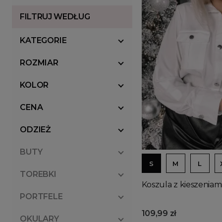
FILTRUJ WEDŁUG
KATEGORIE
ROZMIAR
KOLOR
CENA
ODZIEŻ
BUTY
S
M
L
TOREBKI
Koszula z kieszeniami
PORTFELE
109,99 zł
OKULARY