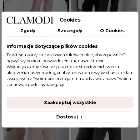
Cookies
Zgody
Szczegóły
O Cookies
Dodaj do koszyka
Dodaj do koszyka
Informacje dotyczące plików cookies
S
M
L
XL
S
M
L
XL
Ta witryna korzysta z własnych plików cookie, aby zapewnić Ci
najwyższy poziom doświadczenia na naszej stronie .
Eleganckie spodnie z prostą
Eleganckie spodnie z prostą
Wykorzystujemy również pliki cookie stron trzecich w celu
nogawką Isla różowe
nogawką Isla czarne
ulepszenia naszych usług, analizy a nastepnie wyświetlania reklam
związanych z Twoimi preferencjami na podstawie analizy Twoich
zachowań podczas nawigacji.
109,99 zł
109,99 zł
Zaakceptuj wszystkie
Dostosuj