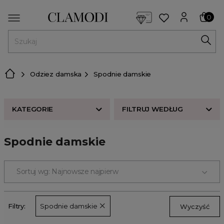
<script> dlApi = { cmd: [] }; </script> <script src="https://l
0
MENU
Odziez damska
Spodnie damskie
KATEGORIE
FILTRUJ WEDŁUG
Nowości w butiku Clamodi
Spodnie damskie
KATEGORIE
Bestsellery
ROZMIAR
Odzież damska
Sortuj wg: Najnowsze najpierw
Buty damskie
KOLOR
Akcesoria
CENA
Filtry:
Spodnie damskie
Wyczyść
Premium
Strefa beauty
ODZIEŻ