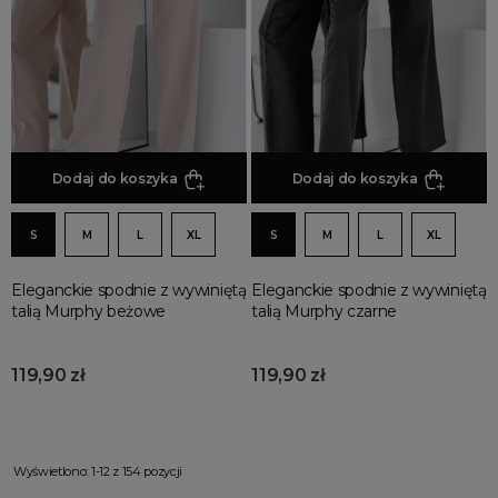
Dodaj do koszyka
Dodaj do koszyka
S
M
L
XL
S
M
L
XL
Eleganckie spodnie z wywiniętą
Eleganckie spodnie z wywiniętą
talią Murphy beżowe
talią Murphy czarne
119,90 zł
119,90 zł
Wyświetlono: 1-12 z 154 pozycji