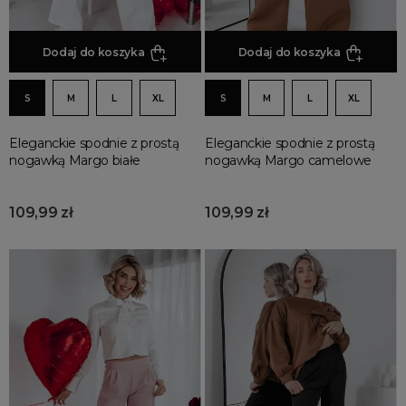
Dodaj do koszyka
Dodaj do koszyka
S
M
L
XL
S
M
L
XL
Eleganckie spodnie z prostą
Eleganckie spodnie z prostą
nogawką Margo białe
nogawką Margo camelowe
109,99 zł
109,99 zł