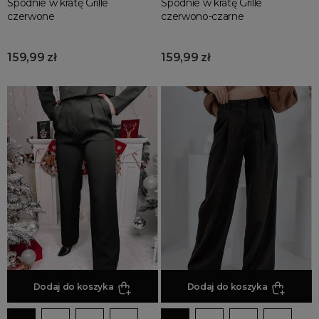
Spodnie w kratę Grille
Spodnie w kratę Grille
Letnie Uroczystości
czerwone
czerwono-czarne
Jesienne Uroczystości
Zimowe Uroczystości
159,99 zł
159,99 zł
HOT SALE
Produkty Tygodnia
Różowy Październik
Black Friday
Cyber Monday
Black Week
Wyprzedaż noworoczna
Dodaj do koszyka
Dodaj do koszyka