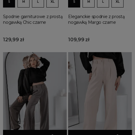
S
M
L
XL
S
M
L
XL
Spodnie garniturowe z prostą
Eleganckie spodnie z prostą
nogawką Chic czarne
nogawką Margo czarne
129,99 zł
109,99 zł