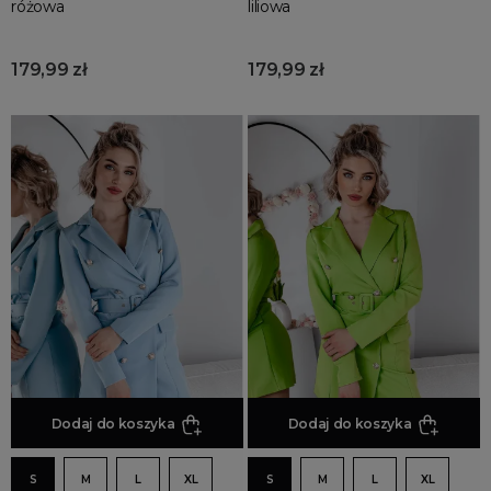
różowa
liliowa
179,99 zł
179,99 zł
Dodaj do koszyka
Dodaj do koszyka
S
M
L
XL
S
M
L
XL