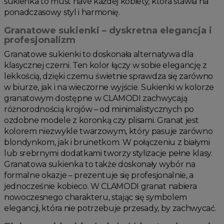
sukienka to must have każdej kobiety, która stawia na
ponadczasowy styl i harmonię.
Granatowe sukienki – dyskretna elegancja i
profesjonalizm
Granatowe sukienki to doskonała alternatywa dla
klasycznej czerni. Ten kolor łączy w sobie elegancję z
lekkością, dzięki czemu świetnie sprawdza się zarówno
w biurze, jak i na wieczorne wyjście. Sukienki w kolorze
granatowym dostępne w CLAMODI zachwycają
różnorodnością krojów – od minimalistycznych po
ozdobne modele z koronką czy plisami. Granat jest
kolorem niezwykle twarzowym, który pasuje zarówno
blondynkom, jak i brunetkom. W połączeniu z białymi
lub srebrnymi dodatkami tworzy stylizacje pełne klasy.
Granatowa sukienka to także doskonały wybór na
formalne okazje – prezentuje się profesjonalnie, a
jednocześnie kobieco. W CLAMODI granat nabiera
nowoczesnego charakteru, stając się symbolem
elegancji, która nie potrzebuje przesady, by zachwycać.