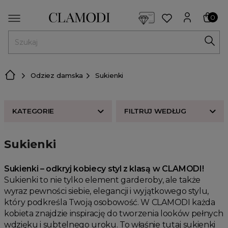
<script> dlApi = { cmd: [] }; </script> <script src="https://l
0
MENU
Odziez damska
Sukienki
KATEGORIE
FILTRUJ WEDŁUG
Nowości w butiku Clamodi
Sukienki
KATEGORIE
Bestsellery
ROZMIAR
Odzież damska
Sukienki – odkryj kobiecy styl z klasą w CLAMODI!
Sukienki to nie tylko element garderoby, ale także
Buty damskie
KOLOR
wyraz pewności siebie, elegancji i wyjątkowego stylu,
Akcesoria
który podkreśla Twoją osobowość. W CLAMODI każda
CENA
Premium
kobieta znajdzie inspirację do tworzenia looków pełnych
wdzięku i subtelnego uroku. To właśnie tutaj sukienki
Strefa beauty
ODZIEŻ