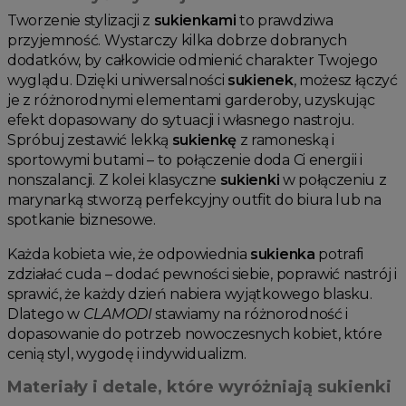
Tworzenie stylizacji z
sukienkami
to prawdziwa
przyjemność. Wystarczy kilka dobrze dobranych
dodatków, by całkowicie odmienić charakter Twojego
wyglądu. Dzięki uniwersalności
sukienek
, możesz łączyć
je z różnorodnymi elementami garderoby, uzyskując
efekt dopasowany do sytuacji i własnego nastroju.
Spróbuj zestawić lekką
sukienkę
z ramoneską i
sportowymi butami – to połączenie doda Ci energii i
nonszalancji. Z kolei klasyczne
sukienki
w połączeniu z
marynarką stworzą perfekcyjny outfit do biura lub na
spotkanie biznesowe.
Każda kobieta wie, że odpowiednia
sukienka
potrafi
zdziałać cuda – dodać pewności siebie, poprawić nastrój i
sprawić, że każdy dzień nabiera wyjątkowego blasku.
Dlatego w
CLAMODI
stawiamy na różnorodność i
dopasowanie do potrzeb nowoczesnych kobiet, które
cenią styl, wygodę i indywidualizm.
Materiały i detale, które wyróżniają sukienki