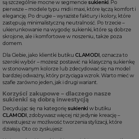
są szczególnie mocne w segmencie
sukienki
. Po
pierwsze – modele typu midi i maxi, które łączą komfort i
elegancję. Po drugie – wyraziste faktury i kolory, które
zastępują minimalistyczną neutralność. Po trzecie –
ukierunkowanie na wygodę: sukienki, które są dobrze
skrojone, ale i komfortowe w noszeniu, także poza
domem.
Dla Ciebie, jako klientki butiku
CLAMODI
, oznacza to
szeroki wybór – możesz postawić na klasyczną sukienkę
w stonowanym kolorze lub zdecydować się na model
bardziej odważny, który przyciąga wzrok. Warto mieć w
szafie zarówno jeden, jak i drugi wariant.
Korzyści zakupowe – dlaczego nasze
sukienki są dobrą inwestycją
Decydując się na kategorię
sukienki
w butiku
CLAMODI
, zdobywasz więcej niż jedynie kreację –
inwestujesz w możliwość tworzenia stylizacji, które
działają. Oto co zyskujesz: