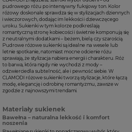
pudrowego różu po intensywny fuksjowy ton. Kolor
różowy doskonale sprawdza się w stylizacjach dziennych
i wieczorowych, dodając im lekkości i dziewczęcego
uroku. Sukienki w tym kolorze podkreślają
romantyczną stronę kobiecości i świetnie komponują się
z neutralnymi dodatkami – beżem, bielą czy szarością.
Pudrowe różowe sukienki są idealne na wesele lub
letnie spotkanie, natomiast mocne odcienie różu
sprawiają, że stylizacja nabiera energii i charakteru. Róż
to barwa, która nigdy nie wychodzi z mody –
odzwierciedla subtelność, ale i pewność siebie. W
CLAMODI różowe sukienki tworzą stylizacje, które łączą
modę, elegancję i odrobinę romantyzmu, zawsze w
zgodzie z najnowszymi trendami.
Materiały sukienek
Bawełna – naturalna lekkość i komfort
noszenia
Bawełniane sukienki to ponadczasowy wybór, który