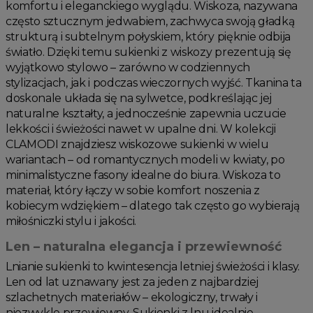
komfortu i eleganckiego wyglądu. Wiskoza, nazywana
często sztucznym jedwabiem, zachwyca swoją gładką
strukturą i subtelnym połyskiem, który pięknie odbija
światło. Dzięki temu sukienki z wiskozy prezentują się
wyjątkowo stylowo – zarówno w codziennych
stylizacjach, jak i podczas wieczornych wyjść. Tkanina ta
doskonale układa się na sylwetce, podkreślając jej
naturalne kształty, a jednocześnie zapewnia uczucie
lekkości i świeżości nawet w upalne dni. W kolekcji
CLAMODI znajdziesz wiskozowe sukienki w wielu
wariantach – od romantycznych modeli w kwiaty, po
minimalistyczne fasony idealne do biura. Wiskoza to
materiał, który łączy w sobie komfort noszenia z
kobiecym wdziękiem – dlatego tak często go wybierają
miłośniczki stylu i jakości.
Len – naturalna elegancja i przewiewność
Lnianie sukienki to kwintesencja letniej świeżości i klasy.
Len od lat uznawany jest za jeden z najbardziej
szlachetnych materiałów – ekologiczny, trwały i
niezwykle przewiewny. Sukienki z lnu idealnie