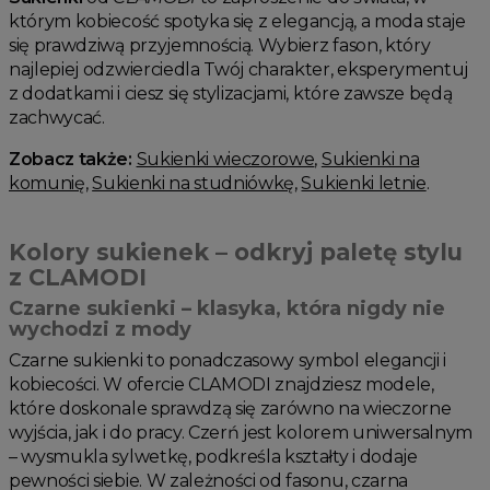
którym kobiecość spotyka się z elegancją, a moda staje
się prawdziwą przyjemnością. Wybierz fason, który
najlepiej odzwierciedla Twój charakter, eksperymentuj
z dodatkami i ciesz się stylizacjami, które zawsze będą
zachwycać.
Zobacz także:
Sukienki wieczorowe
,
Sukienki na
komunię
,
Sukienki na studniówkę
,
Sukienki letnie
.
Kolory sukienek – odkryj paletę stylu
z CLAMODI
Czarne sukienki – klasyka, która nigdy nie
wychodzi z mody
Czarne sukienki to ponadczasowy symbol elegancji i
kobiecości. W ofercie CLAMODI znajdziesz modele,
które doskonale sprawdzą się zarówno na wieczorne
wyjścia, jak i do pracy. Czerń jest kolorem uniwersalnym
– wysmukla sylwetkę, podkreśla kształty i dodaje
pewności siebie. W zależności od fasonu, czarna