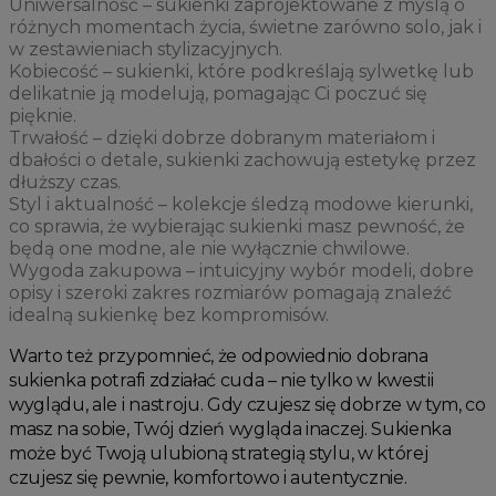
Uniwersalność – sukienki zaprojektowane z myślą o
różnych momentach życia, świetne zarówno solo, jak i
w zestawieniach stylizacyjnych.
Kobiecość – sukienki, które podkreślają sylwetkę lub
delikatnie ją modelują, pomagając Ci poczuć się
pięknie.
Trwałość – dzięki dobrze dobranym materiałom i
dbałości o detale, sukienki zachowują estetykę przez
dłuższy czas.
Styl i aktualność – kolekcje śledzą modowe kierunki,
co sprawia, że wybierając sukienki masz pewność, że
będą one modne, ale nie wyłącznie chwilowe.
Wygoda zakupowa – intuicyjny wybór modeli, dobre
opisy i szeroki zakres rozmiarów pomagają znaleźć
idealną sukienkę bez kompromisów.
Warto też przypomnieć, że odpowiednio dobrana
sukienka potrafi zdziałać cuda – nie tylko w kwestii
wyglądu, ale i nastroju. Gdy czujesz się dobrze w tym, co
masz na sobie, Twój dzień wygląda inaczej. Sukienka
może być Twoją ulubioną strategią stylu, w której
czujesz się pewnie, komfortowo i autentycznie.