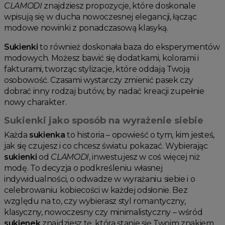
CLAMODI
znajdziesz propozycje, które doskonale
wpisują się w ducha nowoczesnej elegancji, łącząc
modowe nowinki z ponadczasową klasyką.
Sukienki
to również doskonała baza do eksperymentów
modowych. Możesz bawić się dodatkami, kolorami i
fakturami, tworząc stylizacje, które oddają Twoją
osobowość. Czasami wystarczy zmienić pasek czy
dobrać inny rodzaj butów, by nadać kreacji zupełnie
nowy charakter.
Sukienki jako sposób na wyrażenie siebie
Każda
sukienka
to historia – opowieść o tym, kim jesteś,
jak się czujesz i co chcesz światu pokazać. Wybierając
sukienki
od
CLAMODI
, inwestujesz w coś więcej niż
modę. To decyzja o podkreśleniu własnej
indywidualności, o odwadze w wyrażaniu siebie i o
celebrowaniu kobiecości w każdej odsłonie. Bez
względu na to, czy wybierasz styl romantyczny,
klasyczny, nowoczesny czy minimalistyczny – wśród
sukienek
znajdziesz tę, która stanie się Twoim znakiem