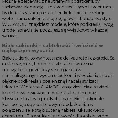
Można je zestawiać z neutralnymi dodatkami, by
zachować elegancję, lub z kontrastującymi akcentami,
by dodać stylizacji pazura. Ten kolor nie potrzebuje
wiele – sama sukienka staje się główną bohaterką stylu.
W CLAMODI znajdziesz modele, które podkreślą Twoją
urodę i sprawią, że poczujesz się wyjątkowo w każdej
sytuacji.
Białe sukienki – subtelność i świeżość w
najlepszym wydaniu
Białe sukienki to kwintesencja delikatności i czystości. Są
doskonałym wyborem na lato, ale również na
uroczystości, gdzie liczy się elegancja w
minimalistycznym wydaniu. Sukienki w odcieniach bieli
pięknie podkreślają opaleniznę i nadają stylizacji
lekkości. W ofercie CLAMODI znajdziesz białe sukienki
koronkowe, zwiewne modele z falbanami oraz
klasyczne fasony o prostych liniach. Biel doskonale
komponuje się z pastelowymi dodatkami, a w
połączeniu ze złotą biżuterią nabiera luksusowego
charakteru. Biała sukienka to wybór dla kobiet, które