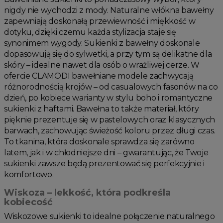
nigdy nie wychodzi z mody. Naturalne włókna bawełny
zapewniają doskonałą przewiewność i miękkość w
dotyku, dzięki czemu każda stylizacja staje się
synonimem wygody. Sukienki z bawełny doskonale
dopasowują się do sylwetki, a przy tym są delikatne dla
skóry – idealne nawet dla osób o wrażliwej cerze. W
ofercie CLAMODI bawełniane modele zachwycają
różnorodnością krojów – od casualowych fasonów na co
dzień, po kobiece warianty w stylu boho i romantyczne
sukienki z haftami. Bawełna to także materiał, który
pięknie prezentuje się w pastelowych oraz klasycznych
barwach, zachowując świeżość koloru przez długi czas.
To tkanina, która doskonale sprawdza się zarówno
latem, jak i w chłodniejsze dni – gwarantując, że Twoje
sukienki zawsze będą prezentować się perfekcyjnie i
komfortowo.
Wiskoza – lekkość, która podkreśla
kobiecość
Wiskozowe sukienki to idealne połączenie naturalnego