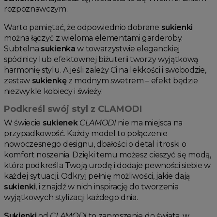
rozpoznawczym.
Warto pamiętać, że odpowiednio dobrane
sukienki
można łączyć z wieloma elementami garderoby.
Subtelna
sukienka
w towarzystwie eleganckiej
spódnicy lub efektownej biżuterii tworzy wyjątkową
harmonię stylu. A jeśli zależy Ci na lekkości i swobodzie,
zestaw
sukienkę
z modnym swetrem – efekt będzie
niezwykle kobiecy i świeży.
Podkreśl swój styl z CLAMODI
W świecie
sukienek
CLAMODI
nie ma miejsca na
przypadkowość. Każdy model to połączenie
nowoczesnego designu, dbałości o detal i troski o
komfort noszenia. Dzięki temu możesz cieszyć się modą,
która podkreśla Twoją urodę i dodaje pewności siebie w
każdej sytuacji. Odkryj pełnię możliwości, jakie dają
sukienki
, i znajdź w nich inspirację do tworzenia
wyjątkowych stylizacji każdego dnia.
Sukienki
od
CLAMODI
to zaproszenie do świata, w