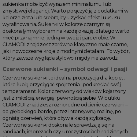
sukienka może być wyrazem minimalizmu lub
zmysłowej elegancji. Warto połączyć ją z dodatkami w
kolorze złota lub srebra, by uzyskać efekt luksusu i
wyrafinowania. Sukienki w kolorze czarnym są
doskonałym wyborem na każdą okazję, dlatego warto
mieć przynajmniej jedną w swojej garderobie. W
CLAMODI znajdziesz zarówno klasyczne małe czarne,
jak i nowoczesne kroje z modnymi detalami. To wybór,
który zawsze wygląda stylowo i nigdy nie zawodzi.
Czerwone sukienki – symbol odwagi i pasji
Czerwone sukienki to idealna propozycja dla kobiet,
które lubią przyciągać spojrzenia i podkreślać swój
temperament. Kolor czerwony od wieków kojarzony
jest z miłością, energią i pewnością siebie. W butiku
CLAMODI znajdziesz różnorodne odcienie czerwieni –
od głębokiego bordo, przez intensywną malinę, po
ognistą czerwień, która ożywia każdą stylizację.
Czerwone sukienki doskonale sprawdzają się na
randkach, imprezach czy uroczystościach rodzinnych.