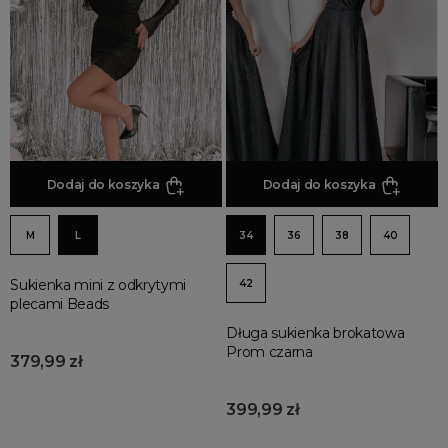
Dodaj do koszyka
Dodaj do koszyka
M
L
34
36
38
40
Sukienka mini z odkrytymi
42
plecami Beads
Długa sukienka brokatowa
Prom czarna
379,99 zł
399,99 zł