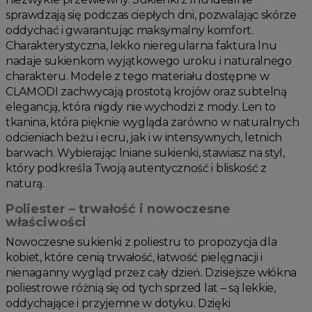
sprawdzają się podczas ciepłych dni, pozwalając skórze
oddychać i gwarantując maksymalny komfort.
Charakterystyczna, lekko nieregularna faktura lnu
nadaje sukienkom wyjątkowego uroku i naturalnego
charakteru. Modele z tego materiału dostępne w
CLAMODI zachwycają prostotą krojów oraz subtelną
elegancją, która nigdy nie wychodzi z mody. Len to
tkanina, która pięknie wygląda zarówno w naturalnych
odcieniach beżu i ecru, jak i w intensywnych, letnich
barwach. Wybierając lniane sukienki, stawiasz na styl,
który podkreśla Twoją autentyczność i bliskość z
naturą.
Poliester – trwałość i nowoczesne
właściwości
Nowoczesne sukienki z poliestru to propozycja dla
kobiet, które cenią trwałość, łatwość pielęgnacji i
nienaganny wygląd przez cały dzień. Dzisiejsze włókna
poliestrowe różnią się od tych sprzed lat – są lekkie,
oddychające i przyjemne w dotyku. Dzięki