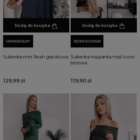
Letnie Uroczystości
Jesienne Uroczystości
Zimowe Uroczystości
Dodaj do koszyka
Dodaj do koszyka
HOT SALE
Produkty Tygodnia
UNIWERSALNY
JEDEN ROZMIAR
Różowy Październik
Sukienka mini Noah granatowa
Sukienka hiszpanka midi Icoon
Black Friday
beżowa
Cyber Monday
Black Week
129,99 zł
119,90 zł
Wyprzedaż noworoczna