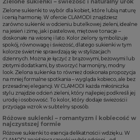
Zielone sukienki – świeżość i naturalny urok
Zielone sukienki to wybór dla kobiet, które lubią naturę
i cenią harmonię. W ofercie CLAMODI znajdziesz
zarówno sukienki w odcieniu butelkowej zieleni, idealne
na jesień i zimę, jak i pastelowe, miętowe tonacje –
doskonałe na wiosnę i lato. Kolor zielony symbolizuje
spokój, równowagę i świeżość, dlatego sukienki w tym
kolorze świetnie sprawdzają się w stylizacjach
dziennych. Można je łączyć z brązowymi, beżowymi lub
złotymi dodatkami, by stworzyć harmonijny, modny
look. Zielona sukienka to również doskonała propozycja
na mniej formalne spotkania – wygląda kobieco, ale bez
przesadnej elegancji. W CLAMODI każda miłośniczka
stylu znajdzie odcień zieleni, który najlepiej podkreśli jej
urodę i osobowość. To kolor, który dodaje świeżości i
przyciąga wzrok w subtelny sposób.
Różowe sukienki – romantyzm i kobiecość w
najczystszej formie
Różowe sukienki to esencja delikatności i wdzięku. W
CLAMODI znajdziesz szeroki wybór odcieni – od