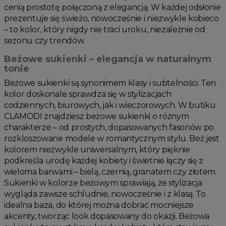
cenią prostotę połączoną z elegancją. W każdej odsłonie
prezentuje się świeżo, nowocześnie i niezwykle kobieco
– to kolor, który nigdy nie traci uroku, niezależnie od
sezonu czy trendów.
Beżowe sukienki – elegancja w naturalnym
tonie
Beżowe sukienki są synonimem klasy i subtelności. Ten
kolor doskonale sprawdza się w stylizacjach
codziennych, biurowych, jak i wieczorowych. W butiku
CLAMODI znajdziesz beżowe sukienki o różnym
charakterze – od prostych, dopasowanych fasonów po
rozkloszowane modele w romantycznym stylu. Beż jest
kolorem niezwykle uniwersalnym, który pięknie
podkreśla urodę każdej kobiety i świetnie łączy się z
wieloma barwami – bielą, czernią, granatem czy złotem.
Sukienki w kolorze beżowym sprawiają, że stylizacja
wygląda zawsze schludnie, nowocześnie i z klasą. To
idealna baza, do której można dobrać mocniejsze
akcenty, tworząc look dopasowany do okazji. Beżowa