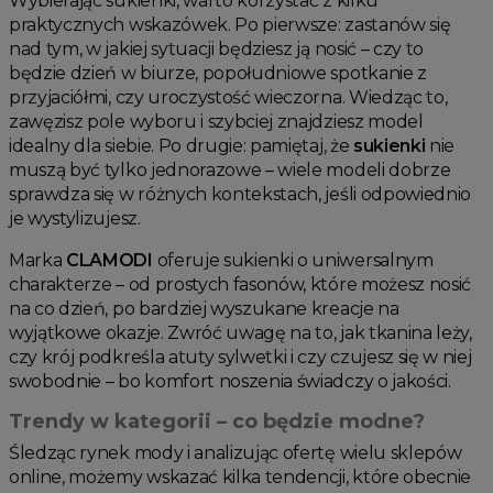
Wybierając sukienki, warto korzystać z kilku
praktycznych wskazówek. Po pierwsze: zastanów się
nad tym, w jakiej sytuacji będziesz ją nosić – czy to
będzie dzień w biurze, popołudniowe spotkanie z
przyjaciółmi, czy uroczystość wieczorna. Wiedząc to,
zawęzisz pole wyboru i szybciej znajdziesz model
idealny dla siebie. Po drugie: pamiętaj, że
sukienki
nie
muszą być tylko jednorazowe – wiele modeli dobrze
sprawdza się w różnych kontekstach, jeśli odpowiednio
je wystylizujesz.
Marka
CLAMODI
oferuje sukienki o uniwersalnym
charakterze – od prostych fasonów, które możesz nosić
na co dzień, po bardziej wyszukane kreacje na
wyjątkowe okazje. Zwróć uwagę na to, jak tkanina leży,
czy krój podkreśla atuty sylwetki i czy czujesz się w niej
swobodnie – bo komfort noszenia świadczy o jakości.
Trendy w kategorii – co będzie modne?
Śledząc rynek mody i analizując ofertę wielu sklepów
online, możemy wskazać kilka tendencji, które obecnie