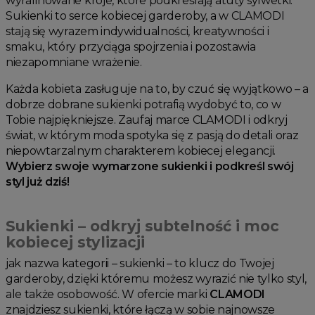
wyrafinowane kroje, które podkreślają atuty sylwetki.
Sukienki to serce kobiecej garderoby, a w CLAMODI
stają się wyrazem indywidualności, kreatywności i
smaku, który przyciąga spojrzenia i pozostawia
niezapomniane wrażenie.
Każda kobieta zasługuje na to, by czuć się wyjątkowo – a
dobrze dobrane sukienki potrafią wydobyć to, co w
Tobie najpiękniejsze. Zaufaj marce CLAMODI i odkryj
świat, w którym moda spotyka się z pasją do detali oraz
niepowtarzalnym charakterem kobiecej elegancji.
Wybierz swoje wymarzone sukienki i podkreśl swój
styl już dziś!
Sukienki – odkryj subtelność i moc
kobiecej stylizacji
jak nazwa kategorii – sukienki – to klucz do Twojej
garderoby, dzięki któremu możesz wyrazić nie tylko styl,
ale także osobowość. W ofercie marki
CLAMODI
znajdziesz sukienki, które łączą w sobie najnowsze