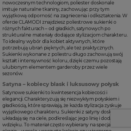
nowoczesnym technologiom, poliester doskonale
imituje naturalne tkaniny, zachowując przy tym
wyjątkową odporność na zagniecenia i odkształcenia. W
ofercie CLAMODI znajdziesz poliestrowe sukienki o
różnych fakturach – od gładkich, satynowych po
strukturalne materiały dodające stylizacjom charakteru.
To idealny wybór dla kobiet aktywnych, które
potrzebują ubrań pięknych, ale też praktycznych.
Sukienki wykonane z poliestru długo zachowują swój
kształt i intensywność koloru, dzięki czemu pozostają
ulubionym elementem garderoby przez wiele
sezonów.
Satyna – kobiecy blask i luksusowy połysk
Satynowe sukienki to kwintesencja kobiecości i
elegancji. Charakteryzują się niezwykłym połyskiem i
gładkością, które sprawiają, że każda stylizacja zyskuje
wyjątkowego charakteru. Sukienki z satyny doskonale
układają się na ciele, podkreślając jego linię i dodając
wdzięku. To materiał często wybierany na specjalne