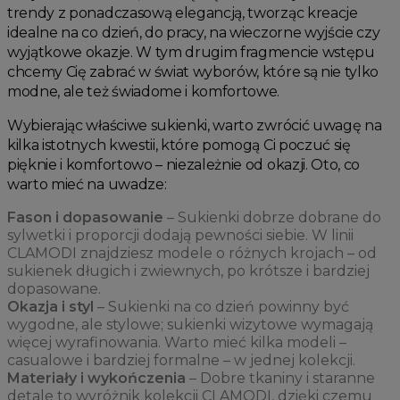
trendy z ponadczasową elegancją, tworząc kreacje
idealne na co dzień, do pracy, na wieczorne wyjście czy
wyjątkowe okazje. W tym drugim fragmencie wstępu
chcemy Cię zabrać w świat wyborów, które są nie tylko
modne, ale też świadome i komfortowe.
Wybierając właściwe sukienki, warto zwrócić uwagę na
kilka istotnych kwestii, które pomogą Ci poczuć się
pięknie i komfortowo – niezależnie od okazji. Oto, co
warto mieć na uwadze:
Fason i dopasowanie
– Sukienki dobrze dobrane do
sylwetki i proporcji dodają pewności siebie. W linii
CLAMODI znajdziesz modele o różnych krojach – od
sukienek długich i zwiewnych, po krótsze i bardziej
dopasowane.
Okazja i styl
– Sukienki na co dzień powinny być
wygodne, ale stylowe; sukienki wizytowe wymagają
więcej wyrafinowania. Warto mieć kilka modeli –
casualowe i bardziej formalne – w jednej kolekcji.
Materiały i wykończenia
– Dobre tkaniny i staranne
detale to wyróżnik kolekcji CLAMODI, dzięki czemu