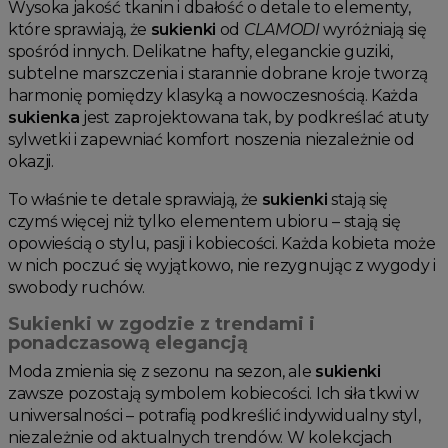
Wysoka jakość tkanin i dbałość o detale to elementy,
które sprawiają, że
sukienki
od
CLAMODI
wyróżniają się
spośród innych. Delikatne hafty, eleganckie guziki,
subtelne marszczenia i starannie dobrane kroje tworzą
harmonię pomiędzy klasyką a nowoczesnością. Każda
sukienka
jest zaprojektowana tak, by podkreślać atuty
sylwetki i zapewniać komfort noszenia niezależnie od
okazji.
To właśnie te detale sprawiają, że
sukienki
stają się
czymś więcej niż tylko elementem ubioru – stają się
opowieścią o stylu, pasji i kobiecości. Każda kobieta może
w nich poczuć się wyjątkowo, nie rezygnując z wygody i
swobody ruchów.
Sukienki w zgodzie z trendami i
ponadczasową elegancją
Moda zmienia się z sezonu na sezon, ale
sukienki
zawsze pozostają symbolem kobiecości. Ich siła tkwi w
uniwersalności – potrafią podkreślić indywidualny styl,
niezależnie od aktualnych trendów. W kolekcjach