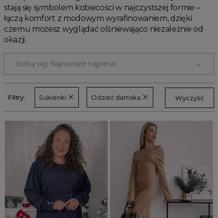
stają się symbolem kobiecości w najczystszej formie –
Promocja
łączą komfort z modowym wyrafinowaniem, dzięki
BUTY
Wyprzedaż
czemu możesz wyglądać olśniewająco niezależnie od
TOREBKI
okazji.
Summer sale
Bon podarunkowy
PORTFELE
Sortuj wg: Najnowsze najpierw
BACK TO SCHOOL
OKULARY
PREZENTY
ŚWIĘTA
Filtry:
Sukienki
Odzież damska
BIŻUTERIA
Wyczyść
PARTY
MORE FILTERS
Wielka wyprzedaż
Najnowsze produkty
Polecane produkty
Spring sale
SUMMER
Złote produkty
Wiosenne Uroczystości