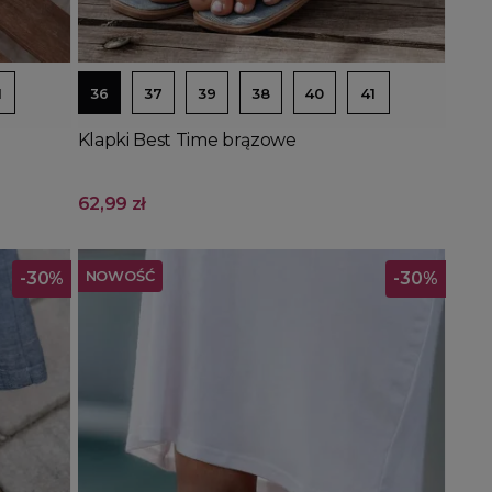
Dodaj do koszyka
1
36
37
39
38
40
41
Klapki Best Time brązowe
62,99 zł
NOWOŚĆ
-30%
-30%