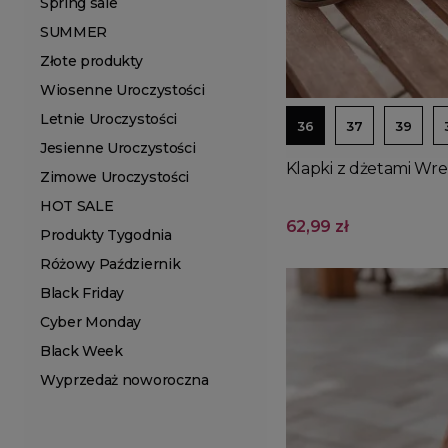
Spring sale
SUMMER
Złote produkty
Wiosenne Uroczystości
Letnie Uroczystości
36
37
39
Jesienne Uroczystości
Klapki z dżetami Wr
Zimowe Uroczystości
HOT SALE
62,99 zł
Produkty Tygodnia
Różowy Październik
Black Friday
Cyber Monday
Black Week
Wyprzedaż noworoczna