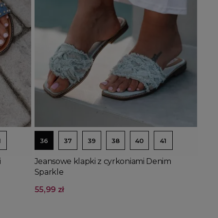
Dodaj do koszyka
1
36
37
39
38
40
41
i
Jeansowe klapki z cyrkoniami Denim
Sparkle
55,99 zł