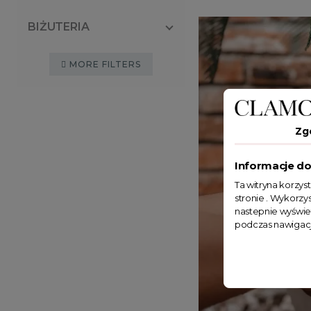
BIŻUTERIA
MORE FILTERS
Zg
Informacje do
Ta witryna korzys
stronie . Wykorzys
nastepnie wyświe
podczas nawigacj