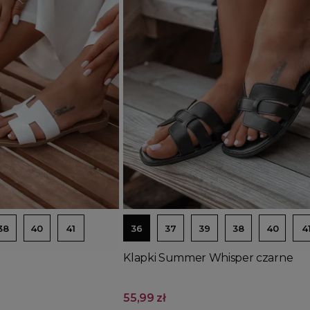
Wyprzedany
Dodaj do koszyka
38
40
41
36
37
39
38
40
4
Klapki Summer Whisper czarne
55,99 zł