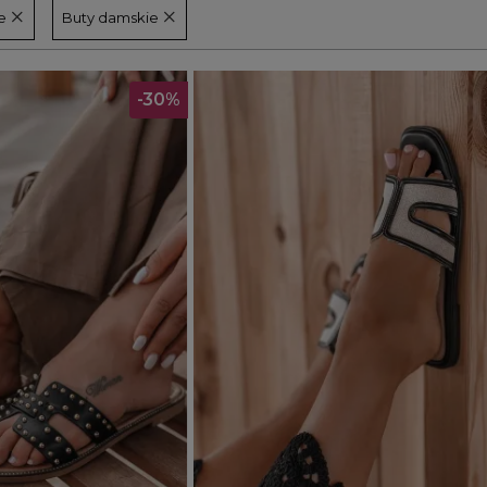
e
Buty damskie
-30%