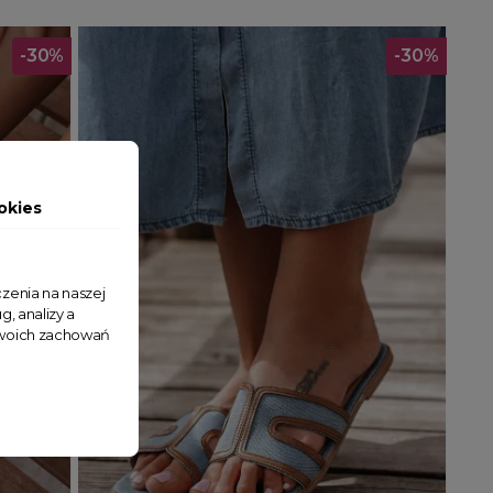
-30%
-30%
okies
zenia na naszej
g, analizy a
 Twoich zachowań