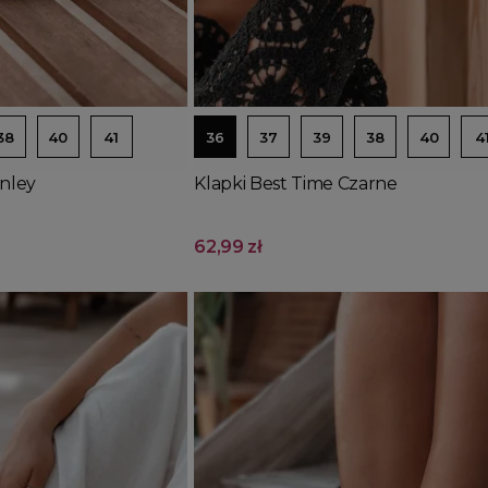
Dodaj do koszyka
38
40
41
36
37
39
38
40
4
enley
Klapki Best Time Czarne
62,99 zł