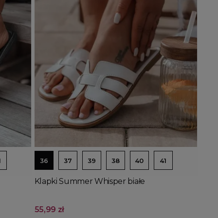
Dodaj do koszyka
1
36
37
39
38
40
41
Klapki Summer Whisper białe
55,99 zł