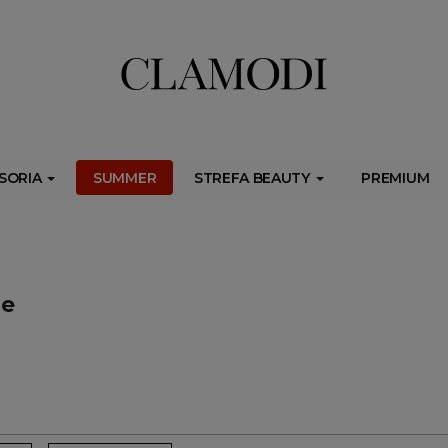
ib.onet.pl/s.csr/build/dlApi/minit.boot.min.js" async></script>
SORIA
SUMMER
STREFA BEAUTY
PREMIUM
ie