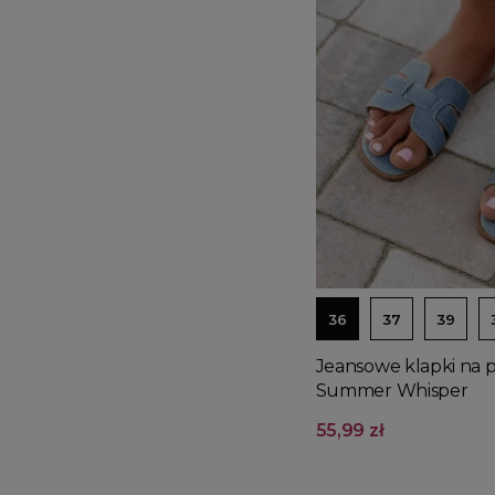
36
37
39
Jeansowe klapki na p
Summer Whisper
55,99 zł