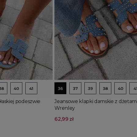
Dodaj do koszyka
38
40
41
36
37
39
38
40
4
łaskiej podeszwie
Jeansowe klapki damskie z dżetam
Wrenley
62,99 zł