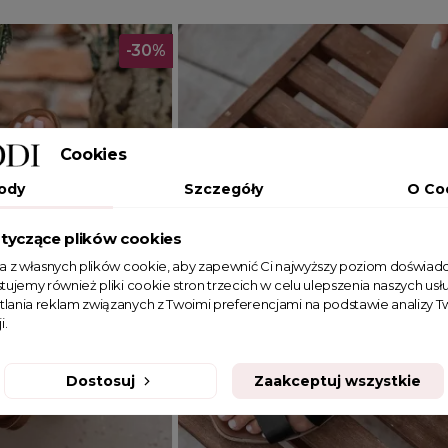
-30%
Cookies
ody
Szczegóły
O Co
tyczące plików cookies
ta z własnych plików cookie, aby zapewnić Ci najwyższy poziom doświadc
tujemy również pliki cookie stron trzecich w celu ulepszenia naszych usłu
tlania reklam związanych z Twoimi preferencjami na podstawie analizy
i.
Dostosuj
Zaakceptuj wszystkie