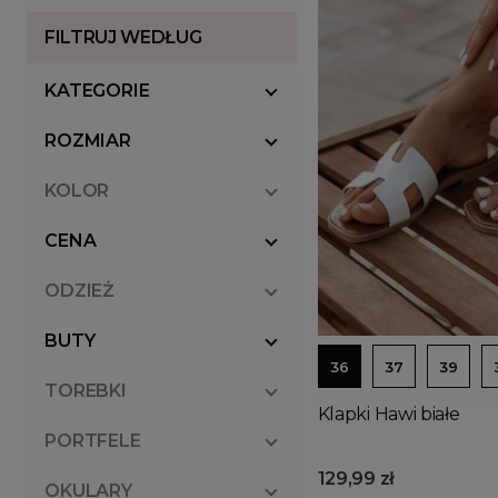
FILTRUJ WEDŁUG
KATEGORIE
ROZMIAR
KOLOR
CENA
ODZIEŻ
BUTY
36
37
39
TOREBKI
Klapki Hawi białe
PORTFELE
129,99 zł
OKULARY