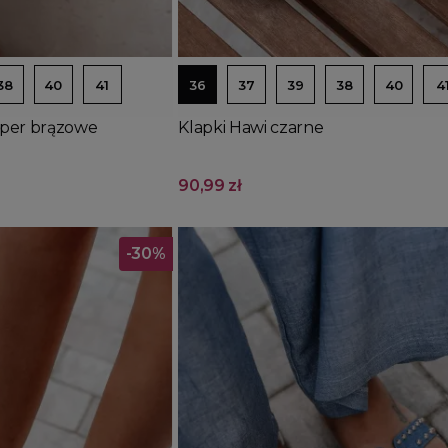
Dodaj do koszyka
38
40
41
36
37
39
38
40
4
per brązowe
Klapki Hawi czarne
90,99 zł
-30%