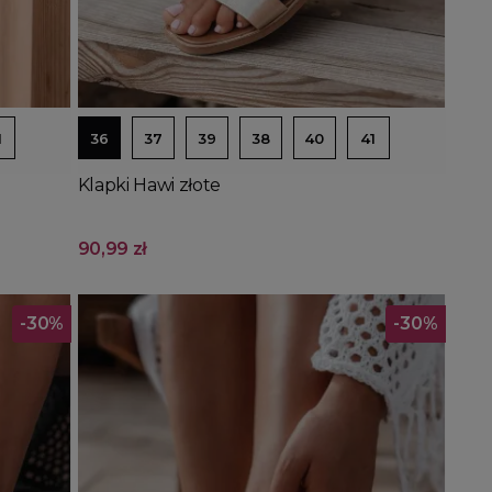
Dodaj do koszyka
1
36
37
39
38
40
41
Klapki Hawi złote
90,99 zł
-30%
-30%