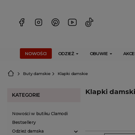
<script> dlApi = { cmd: [] }; </script> <script src="https://l
NOWOŚCI
ODZIEŻ
OBUWIE
AKCE
Buty damskie
Klapki damskie
Klapki damsk
KATEGORIE
Nowości w butiku Clamodi
Bestsellery
Odzież damska