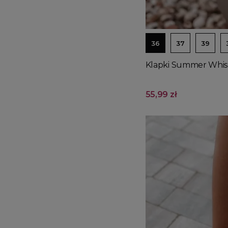
36
37
39
Klapki Summer Whis
55,99 zł